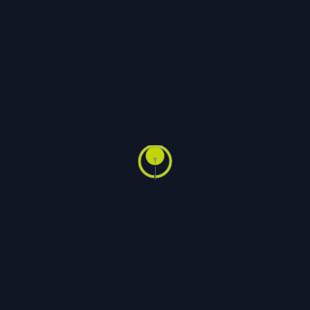
integritet og behandle
mennesker med respekt. Dette er
også viktig for gode
forretningsrelasjoner og hvordan
vi oppfattes av våre kunder,
partnere og lokalsamfunn. Våre
forretningsetiske retningslinjer
gjelder for oss alle – uansett hvor
vi jobber og uansett hvilken rolle
vi spiller.
Våre forretningsetiske
retningslinjer fungerer sammen
med våre andre retningslinjer og
prosedyrer og er et dokument
som utvikler seg basert på
løpende tilbakemeldinger og
dialog. Det er derfor viktig at du
føler deg komfortabel med å stille