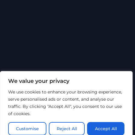
Back
To
Top
Sosiale medier
We value your privacy
We use cookies to enhance your browsing experience,
Om Hytech
Sertifiseringer
Code of Conduct
serve personalised ads or content, and analyse our
Bærekraft
HMSK
Åpenhetsloven
Personvern
traffic. By clicking "Accept All", you consent to our use
of cookies.
©
Hytech Group
2026
Nettsiden er utviklet av Top of Mind AS
Customise
Reject All
Accept All