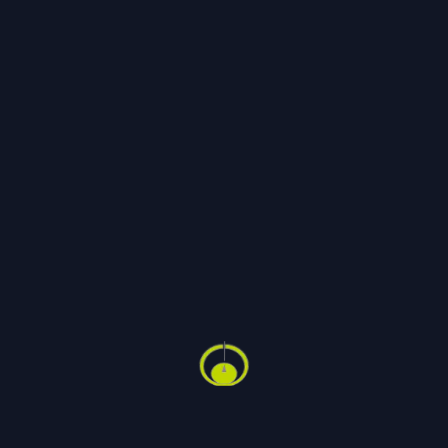
16 DESEMBER
2025
Casing
jack for
Odfjell
Technol
– Vi hadde
behov for
spesialutstyr
som vår egen
engineering-
avdeling ikke
kunne levere,
og Hytech